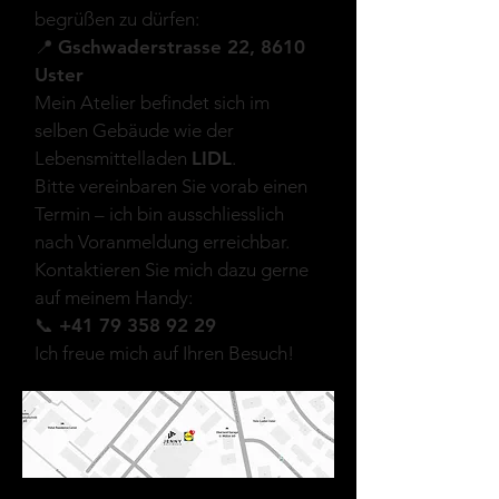
begrüßen zu dürfen:
📍
Gschwaderstrasse 22, 8610
Uster
Mein Atelier befindet sich im
selben Gebäude wie der
Lebensmittelladen
LIDL
.
Bitte vereinbaren Sie vorab einen
Termin – ich bin ausschliesslich
nach Voranmeldung erreichbar.
Kontaktieren Sie mich dazu gerne
auf meinem Handy:
📞
+41 79 358 92 29
Ich freue mich auf Ihren Besuch!