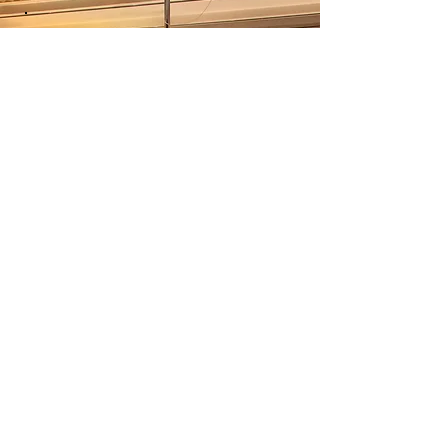
ÜBER MICH
Mein Name ist
Urs Jenny. Ich
mache Filme.
Nicht irgendwelche Filme. Ihre
Filme.
Sie liefern mir den Anlass, ich
liefere Ihnen die Geschichte.
In Bild und Ton. Und wenn Sie
selber mitmachen
wollen, treffen wir uns gleich
am Schnittplatz, in meinem
Atelier an der Brunnenstrasse
12 in Uster.
Auch
Ihre bestehenden
Aufnahmen mache ich für Sie
wieder lebendig – digital und
für immer.